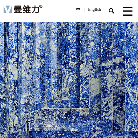
中
English
|