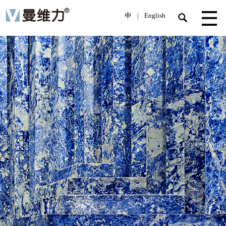
中
English
|