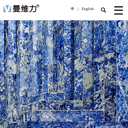
中
English
|