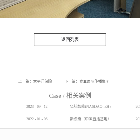
返回列表
上一篇：
太平洋保险
下一篇：
宣亚国际传播集团
Case
/
相关案例
2023
-
09
-
12
亿航智能(NASDAQ: EH)
20
2022
-
01
-
06
斯凯奇（中国直播基地）
20