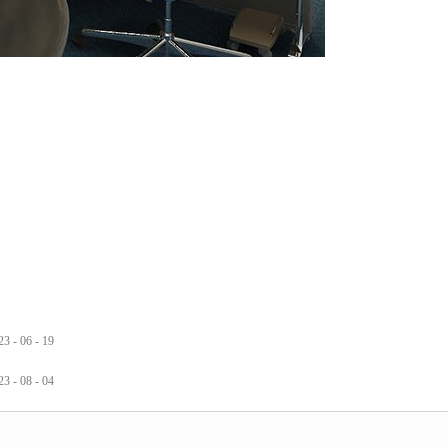
23
-
06
-
19
23
-
08
-
04