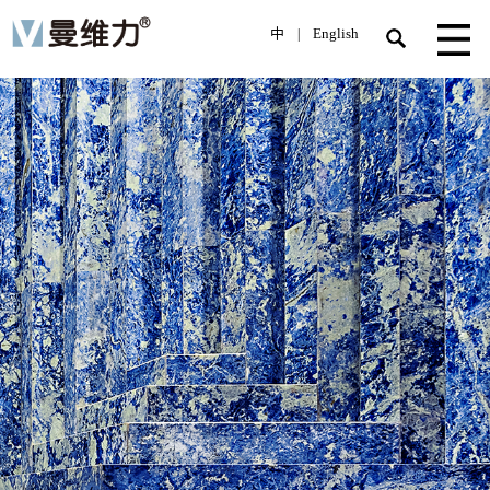
中
English
|