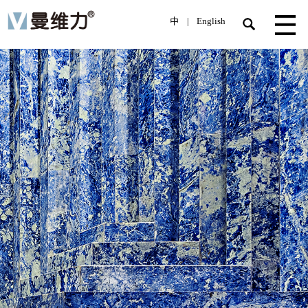
中
English
|