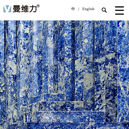
中
English
|