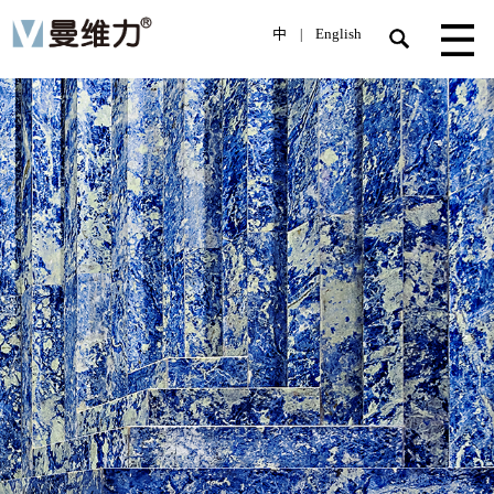
中
English
|