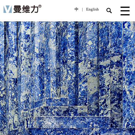
中
English
|