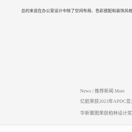
总的来说在办公室设计中除了空间布局、色彩搭配和装饰风
News
/
推荐新闻
More
亿航荣获2023年APDC亚
设计精英赛Winner
华新寰图荣获柏林设计奖
奖