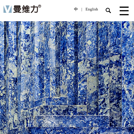
中
English
|