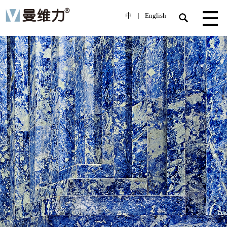
中
English
|