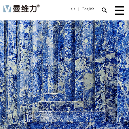
中
English
|