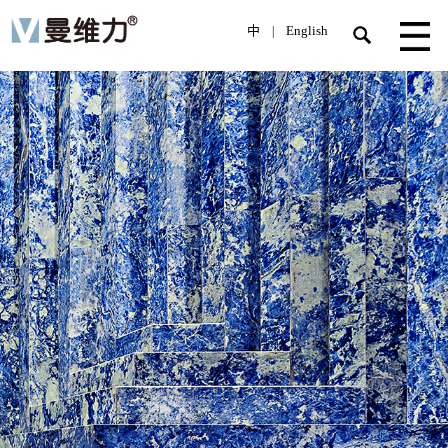
中
English
|