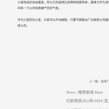
小装饰品的自由度高。所以它的选择比前两种就更简单。曼维力作为深
中和一下公司快肃穆严厉的气氛。
作为小型的办公室，大家可以开动脑筋，只要不跳脱出广州装修公司建
修公司。
上一篇：
选择
News
/
推荐新闻
More
亿航荣获2023年APDC亚
设计精英赛Winner