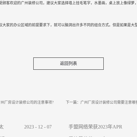
受顾客欢迎的广州装修公司，建议大家选择墙上挂毛笔字，水墨画，桌上放上像绿萝
议大家的办公区域的前提要求下，就可以脑洞出许多不同的组合方式。但是如果是大
返回列表
广州厂房设计装修公司的注意事项?
下一篇：
广州厂房设计装修公司需要注意哪
太
2023
-
12
-
07
手盟网络荣获2023年APR
IID Awards国际金奖