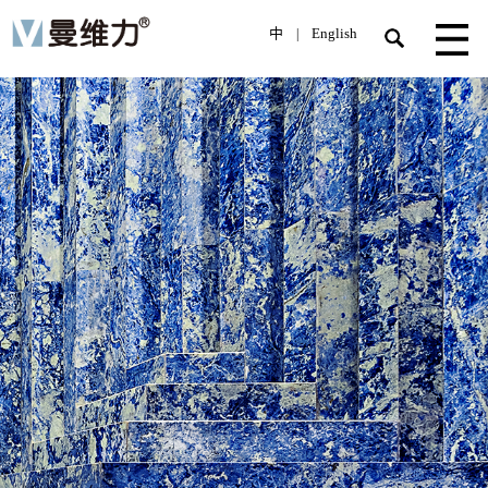
中
English
|