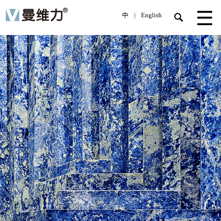
中
English
|