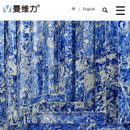
中
English
|