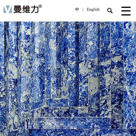
中
English
|