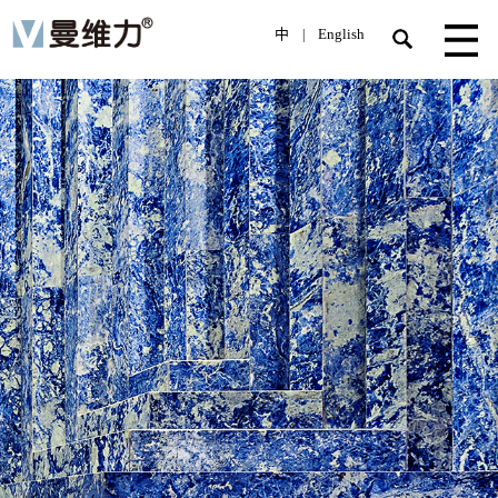
中
English
|