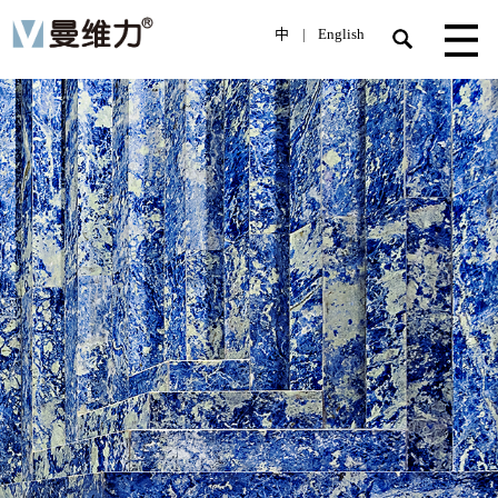
中
English
|