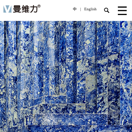
中
English
|